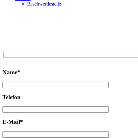
Beschwerdestelle
Bitte
lasse
Name*
dieses
Feld
leer.
Telefon
E-Mail*