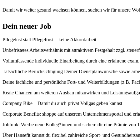
Damit wir weiter gesund wachsen können, suchen wir für unsere Wohn
Dein neuer Job
Pflegelust statt Pflegefrust – keine Akkordarbeit
Unbefristetes Arbeitsverhältnis mit attraktivem Festgehalt zzgl. steue
Vollumfassende individuelle Einarbeitung durch eine erfahrene exam. Pf
Tatsächliche Berücksichtigung Deiner Dienstplanwünsche sowie arbei
Deine fachliche und persönliche Fort- und Weiterbildungen (z.B. Fach
Reale Chancen am weiteren Ausbau mitzuwirken und Leistungsaufg
Company Bike – Damit du auch privat Vollgas geben kannst
Corporate Benefits: shoppe auf unserem Unternehmensportal und erhal
Jobfunk: Werbe neue Kolleg*innen und sichere dir eine Prämie von 1.
Über Hansefit kannst du flexibel zahlreiche Sport- und Gesundheitsa